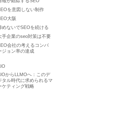
情報が錯綜するSEO
SEOを意図しない制作
SEO大阪
諦めないでSEOを続ける
大手企業のseo対策は不要
SEO会社の考えるコンバ
ージョン率の達成
IO
AIOからLLMOへ：このデ
ジタル時代に求められるマ
ーケティング戦略